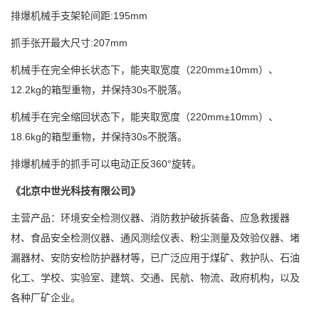
排爆机械手支架轮间距
:195mm
抓手张开最大尺寸
:207mm
机械手在完全伸长状态下，能夹取宽度（
220mm
±
10mm
）、
12.2kg
的箱型重物，并保持
30s
不脱落。
机械手在完全缩回状态下，能夹取宽度（
220mm
±
10mm
）、
18.6kg
的箱型重物，并保持
30s
不脱落。
排爆机械手的抓手可以电动正反
360
°旋转。
《北京中世光科技有限公司》
主营产品：环境安全检测仪器、消防救护破拆装备、应急救援器
材、食品安全检测仪器、通风测绘仪表、粉尘测量及效验仪器、堵
漏器材、安防安检防护器材等，已广泛应用于煤矿、救护队、石油
化工、学校、实验室、建筑、交通、民航、物流、政府机构，以及
各种厂矿企业。