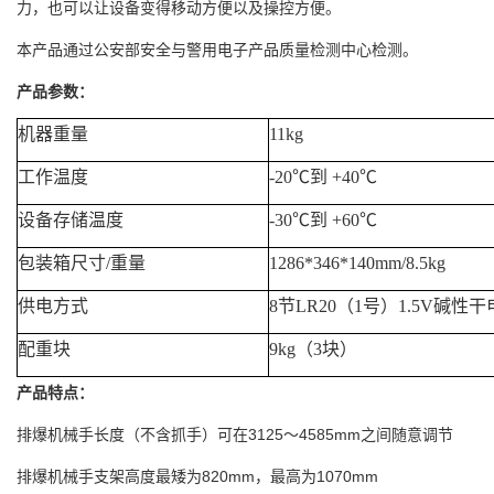
力，也可以让设备变得移动方便以及操控方便。
本产品通过公安部安全与警用电子产品质量检测中心检测。
产品参数：
机器重量
11kg
工作温度
-20
℃到
+40
℃
设备存储温度
-30
℃到
+60
℃
包装箱尺寸
/
重量
1286*346*140mm/8.5kg
供电方式
8
节
LR20
（
1
号）
1.5V
碱性干
配重块
9kg
（
3
块）
产品特点：
排爆机械手长度（不含抓手）可在
3125
～
4585mm
之间随意调节
排爆机械手支架高度最矮为
820mm
，最高为
1070mm