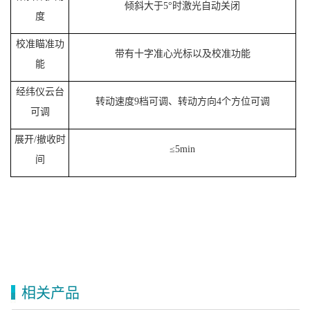
倾斜大于
5
°时激光自动关闭
度
校准瞄准功
带有十字准心光标以及校准功能
能
经纬仪云台
转动速度
9
档可调、转动方向
4
个方位可调
可调
展开
/
撤收时
≤
5min
间
相关产品