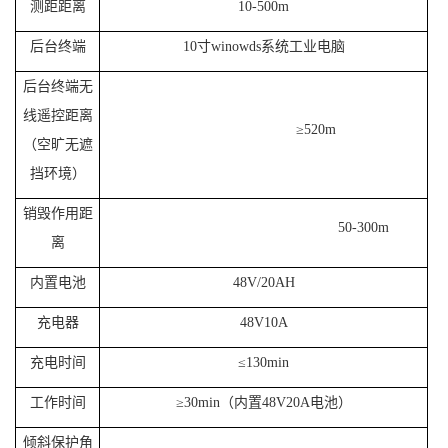
测距距离
10-500m
后台终端
10
寸
winowds
系统工业电脑
后台终端无
线遥控距离
≥
520m
（空旷无遮
挡环境）
销毁作用距
50-300m
离
内置电池
48V/20AH
充电器
48V10A
充电时间
≤
130min
工作时间
≥
30min
（内置
48V20A
电池）
倾斜保护角