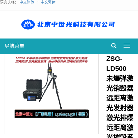
语言选择：
中文简体
∷
中文繁体
导航菜单
Toggl
navig
ZSG-
LD500
未爆弹激
光销毁器
远距离激
光发射器
激光排爆
远距离激
光摧毁系