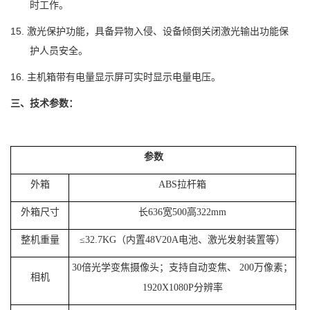
时工作。
15. 激光保护功能，具备异物入侵、设备倾倒关闭激光输出功能保
护人员安全。
16. 主机箱带有电量显示屏可实时显示电量电压。
三、技术参数：
参数
外箱
ABS
拉杆箱
外箱尺寸
长
636
宽
500
高
322mm
整机重量
≤
32.7KG
（内置
48V20A
电池、激光发射装置等）
30
倍光学变焦摄像头；支持自动变焦、
200
万像素；
相机
1920X1080P
分辨率