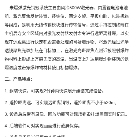
未爆弹激光销毁系统主要由风冷
500W
激光器、内置锂电池电池
组、激光聚焦发射装置、经纬仪、固定支架、平板电脑、包装机箱
等组成，是利用无线传输模块进行传输信号，通过手持控制终端在
主机后方安全区域内对激光发射器发射命令进行远距离排爆，以实
现在远距离进行快速销毁需要处理的可疑爆炸物、将激光经过光学
透镜聚焦光斑加热在目标物上，在激光光斑聚焦点附近被照射爆炸
物材料上形成上万摄氏度的高温，当温度上升达到爆炸物装药的诱
爆温度或击穿爆炸物材料使目标物爆炸。
二、产品特点：
1.
组装快速，可实现
2
分钟内快速展开组装完成设备。
2.
遥控距离远、可实现远距离销毁，遥控距离不小于
520m
。
3. 设备后端带有录像、回放功能可对现场销毁排爆画面实时记录。
4. 后端软件可对实现画面进行截屏保存。