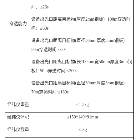
间：
≤
26s
设备出光口距离目标物
(
厚度
2mm
钢板）
190m
穿透时
穿透能力
间：
≤
60s
设备出光口距离目标物
(
直径
30mm
厚度
3mm
钢板）
50m
穿透时间
:
≤
60s
设备出光口距离目标物
(
长
100mm
宽
50mm
厚度
3mm
钢
板）
50m
穿透时间
:
≤
200s
设备出光口距离目标物
(
直径
30mm
厚度
3mm
钢板）
70m
穿透时间
:
≤
180s
经纬仪重量
≤
1.3kg
经纬仪体积
≤
150*149*91mm
经纬仪载重
≥
5kg