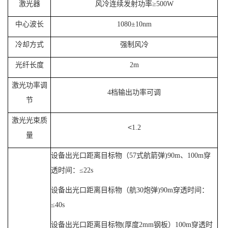
激光器
风冷连续发射功率
≥
500W
中心波长
1080
±
10nm
冷却方式
强制风冷
光纤长度
2m
激光功率调
4
档输出功率可调
节
激光光束质
<
1.2
量
设备出光口距离目标物（
57
式航箭弹
)90m
、
100m
穿
透时间：
≤
22s
设备出光口距离目标物（航
30
炮弹
)90m
穿透时间：
≤
40s
设备出光口距离目标物
(
厚度
2mm
钢板）
100m
穿透时